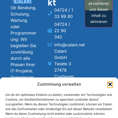
kt
akzeptieren
Ob Beratung,
und diesen
04724 / 1
Schulung,
Inhalt zu
33 99 80
Wartung
aktivieren
04724 /
oder
22 90
Programmier
342
ung: Wir
info@calani.net
begleiten Sie
Calani
zuverlässig
GmbH
durch alle
Twiete 3
Phasen Ihrer
27478
IT-Projekte.
Cuxhaven
Gemeinsam
gestalten wir
Zustimmung verwalten
moderne,
Um dir ein optimales Erlebnis zu bieten, verwenden wir Technologien wie
nachhaltige
Cookies, um Geräteinformationen zu speichern und/oder darauf
IT-
zuzugreifen. Wenn du diesen Technologien zustimmst, können wir Daten
Strukturen.
wie das Surfverhalten oder eindeutige IDs auf dieser Website verarbeiten.
Wenn du deine Zustimmung nicht erteilst oder zurückziehst, können