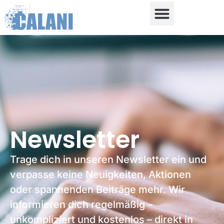
Newsletter
Trage dich in unseren Newsletter ein und
verpasse keine Neuigkeiten, Aktionen
oder spannenden Beiträge mehr. Wir
informieren dich regelmäßig –
unkompliziert und kostenlos – direkt in